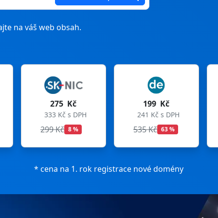
jte na váš web obsah.
 Kč
199 Kč
199 Kč
č s DPH
241 Kč s DPH
241 Kč s DPH
č
535 Kč
699 Kč
8 %
63 %
72 %
* cena na 1. rok registrace nové domény