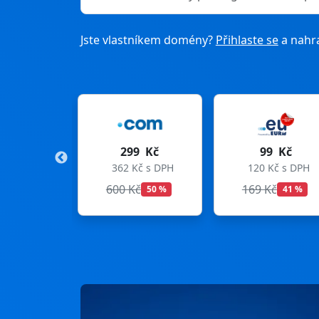
Jste vlastníkem domény?
Přihlaste se
a nahra
299 Kč
99 Kč
275
362 Kč s DPH
120 Kč s DPH
333 K
600 Kč
169 Kč
299 K
50 %
41 %