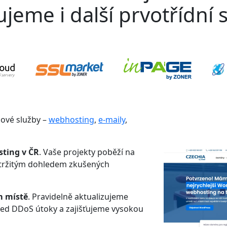
jeme i další prvotřídní s
gové služby –
webhosting
,
e-maily
,
sting v ČR
. Vaše projekty poběží na
etržitým dohledem zkušených
m místě
. Pravidelně aktualizujeme
řed DDoS útoky a zajišťujeme vysokou