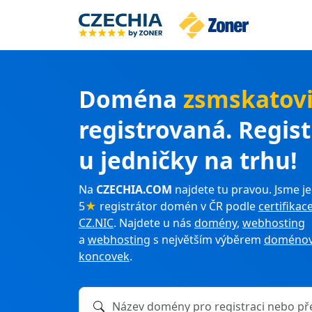
Doména
zsmskatovi
registrovaná. Regis
u jedničky na trhu!
Na
CZECHIA.COM
najdete tu pravou. Jsme je
5
★
registrátor domén v ČR podle
certifikac
CZ.NIC
. Najdete u nás
domény
,
webhosting
a
webhosting
s největším výběrem
doménov
koncovek
.
Název domény k registraci nebo převodu