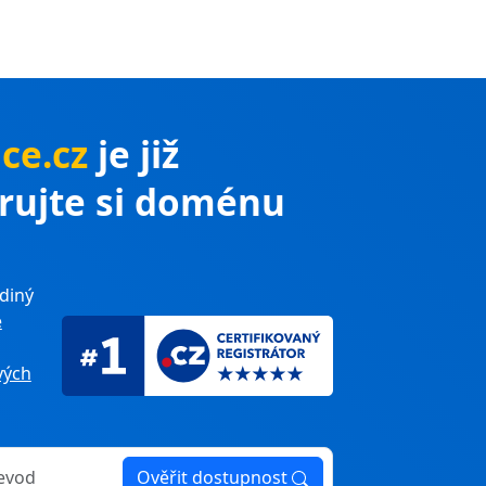
ce.cz
je již
trujte si doménu
diný
e
ých
Ověřit dostupnost