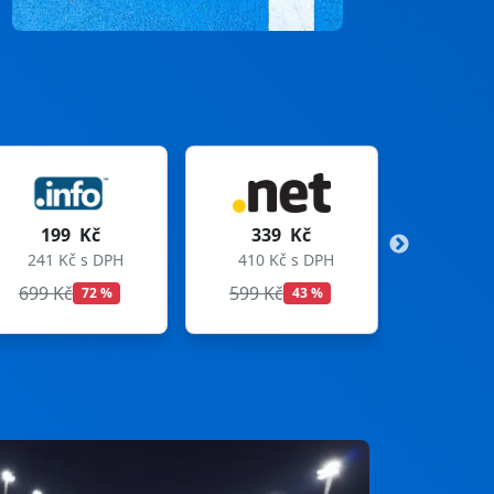
339 Kč
299 Kč
410 Kč s DPH
362 Kč s DPH
599 Kč
699 Kč
43 %
57 %